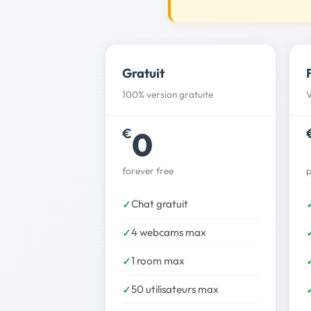
Gratuit
100% version gratuite
V
0
€
forever free
p
Chat gratuit
4 webcams max
1 room max
50 utilisateurs max