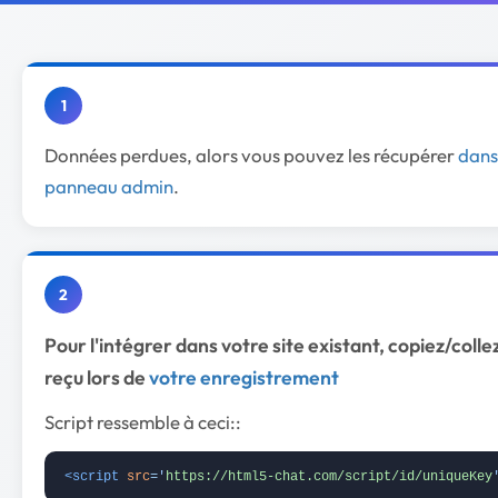
1
Données perdues, alors vous pouvez les récupérer
dans
panneau admin
.
2
Pour l'intégrer dans votre site existant, copiez/collez
reçu lors de
votre enregistrement
Script ressemble à ceci::
<script
src
=
'
https://html5-chat.com/script/id/uniqueKey