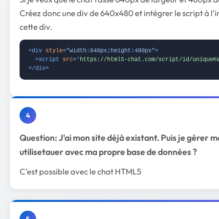
Créez donc une div de 640x480 et intégrer le script à l'i
cette div.
<div
style
=
"width:640px;height:480px"
>
<script
src
=
'
https://html5-chat.com/script/id/uniqueK
</div>
4
Question: J'ai mon site déjà existant. Puis je gérer 
utilisetauer avec ma propre base de données ?
C'est possible avec le chat HTML5
5