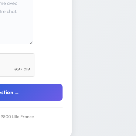
estion →
59800 Lille France
y